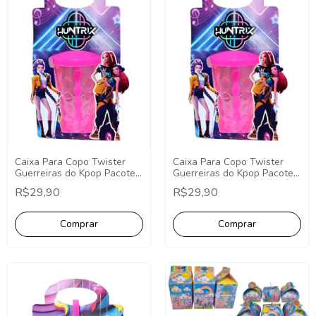
Caixa Para Copo Twister
Caixa Para Copo Twister
Guerreiras do Kpop Pacote
Guerreiras do Kpop Pacote
10 Unidades Lembrancinha
10 Unidades Lembrancinha
R$29,90
R$29,90
Guerreiras do Kpop
Guerreiras do Kpop
Personalizados
Personalizados