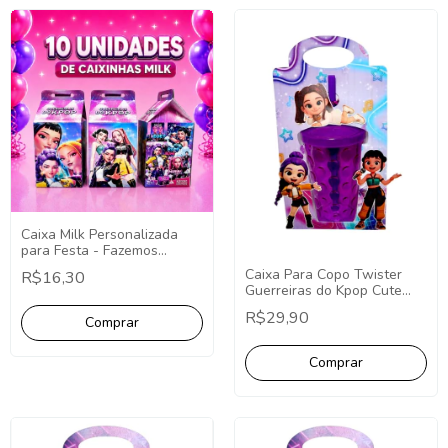
Caixa Milk Personalizada
para Festa - Fazemos
Qualquer Tema -
Caixa Para Copo Twister
R$16,30
Lembrancinha Personalizada
Guerreiras do Kpop Cute
Pacote 10 Unidades
R$29,90
Lembrancinha Guerreiras do
Kpop Cute Personalizados