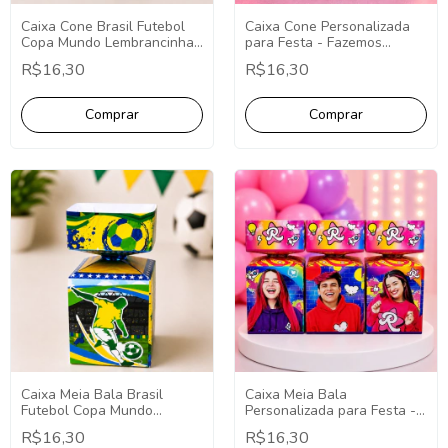
Caixa Cone Brasil Futebol
Caixa Cone Personalizada
Copa Mundo Lembrancinhas
para Festa - Fazemos
10 Unidades.
Qualquer Tema -
R$16,30
R$16,30
Lembrancinha
Personalizada.
Caixa Meia Bala Brasil
Caixa Meia Bala
Futebol Copa Mundo
Personalizada para Festa -
Lembrancinhas 10
Fazemos Qualquer Tema -
R$16,30
R$16,30
Unidades.
Lembrancinha