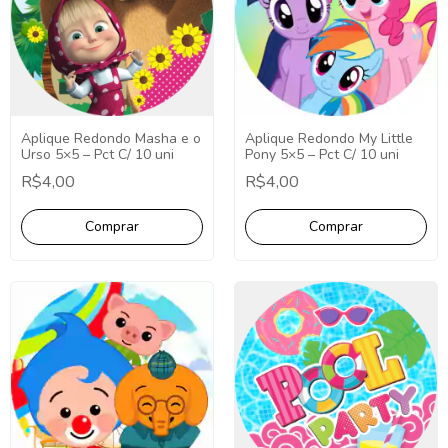
Aplique Redondo Masha e o
Aplique Redondo My Little
Urso 5×5 – Pct C/ 10 uni
Pony 5×5 – Pct C/ 10 uni
R$4,00
R$4,00