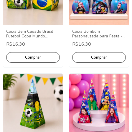
Caixa Bem Casado Brasil
Caixa Bombom
Futebol Copa Mundo
Personalizada para Festa -
Lembrancinhas 10 Unidades
Fazemos Qualquer Tema -
R$16,30
R$16,30
Lembrancinha
Personalizada.