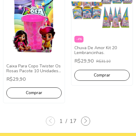
-
4
%
Chuva De Amor Kit 20
Lembrancinhas.
R$29,90
R$31,10
Caixa Para Copo Twister Os
Rosas Pacote 10 Unidades
Lembrancinha Os Rosas
R$29,90
desenho
1
/
17