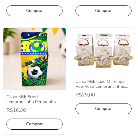
Personalizada.
Caixa Milk Luxo O Tempo
Voa Rosa Lembrancinhas
Luxuosas 3D Personalizada
R$29,00
PCT C/10 Unid, O Tempo
Caixa Milk Brasil
Voa
Lembrancinha Personalizada
Futebol - 10 Unidades.
R$16,30