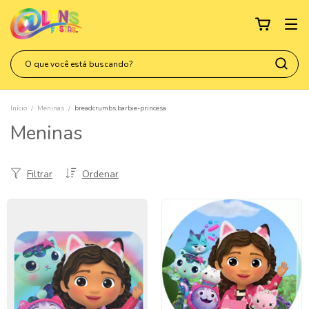
Início
/
Meninas
/
breadcrumbs.barbie-princesa
Meninas
Filtrar
Ordenar