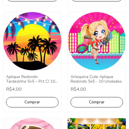
Aplique Redondo
Arlequina Cute Aplique
Tardezinha 5×5 – Pct C/ 10
Redondo 5x5 - 10 Unidades.
unid
R$4,00
R$4,00