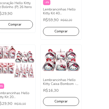
ecoração Hello Kitty
-
4
%
t Bolinho (P) 26 Itens
Lembrancinhas Hello
$29,90
Kitty Kit 40
Lembrancinhas -
R$59,90
R$62,20
(cópia)
Lembrancinhas Hello
Kitty Caixa Bombom -
4
%
10 Unidades
R$16,30
embrancinhas Hello
tty Kit 20
embrancinhas
$29,90
R$31,10