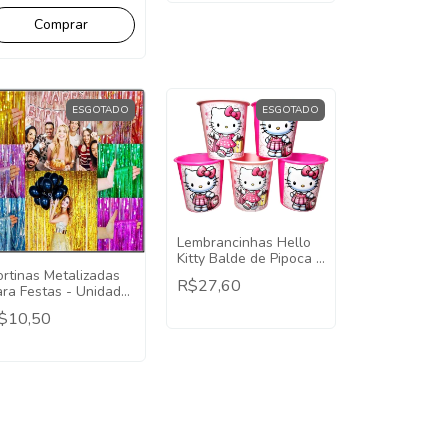
ESGOTADO
ESGOTADO
Lembrancinhas Hello
Kitty Balde de Pipoca 1
Litro - 5 Unidades
ortinas Metalizadas
R$27,60
ara Festas - Unidade
x1
$10,50