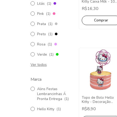
Kitty Caixa Milk - 10
Lilás
(1)
Unidades
R$16,30
Pink
(1)
Prata
(1)
Preto
(1)
Rosa
(1)
Verde
(1)
Ver todos
Marca
Alins Festas
Lembrancinhas Á
Topo de Bolo Hello
Pronta Entrega
(1)
Kitty - Decoração
Hello Kitty Topo de
R$8,90
Hello Kitty
(1)
Bolo Redondo