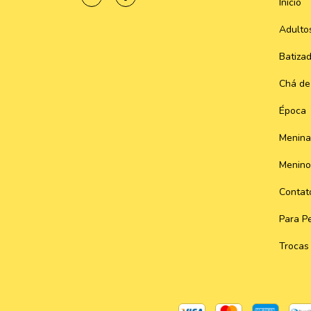
Início
Adulto
Batiza
Chá de
Época
Menina
Menino
Contat
Para Pe
Trocas