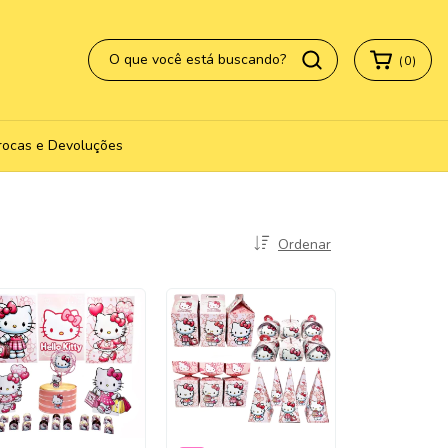
(
0
)
rocas e Devoluções
Ordenar