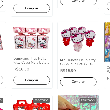
Kitty
Lembrancinhas Hello
Mini Tubete Hello Kitty
Kitty Caixa Meia Bala -
C/ Aplique Pct. C/ 10
10 Unidades
C
Unidades
R$16,30
R$15,90
P
2
R
O
ESGOTADO
ESGOTADO