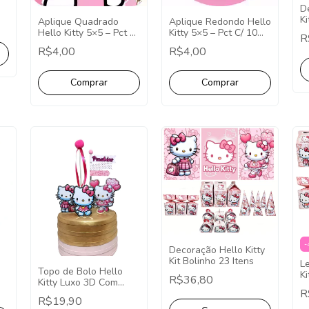
D
Ki
Aplique Redondo Hello
Aplique Quadrado
Kitty 5×5 – Pct C/ 10
Hello Kitty 5×5 – Pct C/
R
uni
10 unid
R$4,00
R$4,00
-
Decoração Hello Kitty
Kit Bolinho 23 Itens
L
Topo de Bolo Hello
Ki
R$36,80
Kitty Luxo 3D Com
L
R
pompom minimalista -
R$19,90
Topper Cake Hello