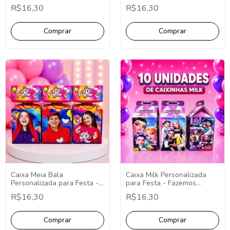
Fazemos Qualquer Tema -
Qualquer Tema -
R$16,30
R$16,30
Lembrancinha
Lembrancinha
Personalizada.
Personalizada.
Caixa Meia Bala
Caixa Milk Personalizada
Personalizada para Festa -
para Festa - Fazemos
Fazemos Qualquer Tema -
Qualquer Tema -
R$16,30
R$16,30
Lembrancinha
Lembrancinha Personalizada
Personalizada.