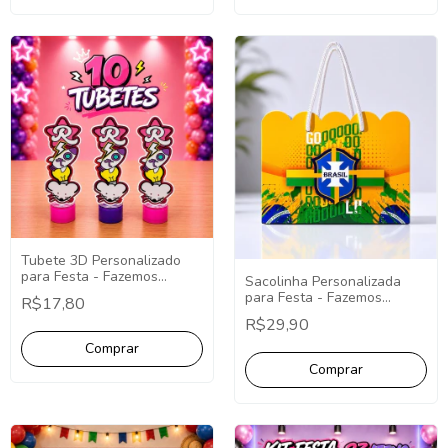
Tubete 3D Personalizado
para Festa - Fazemos
Sacolinha Personalizada
Qualquer Tema -
para Festa - Fazemos
R$17,80
Lembrancinha Tubete
Qualquer Tema -
R$29,90
Lembrancinhas
Personalizada.