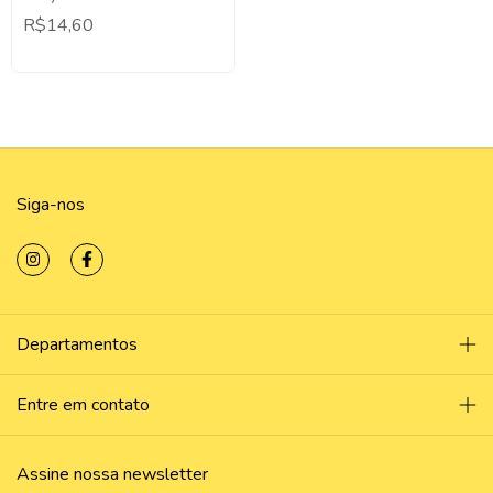
5x5 - Decoração Festa
R$14,60
Lembrancinha Temática.
Siga-nos
Departamentos
Entre em contato
Assine nossa newsletter