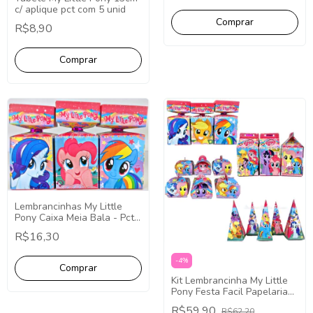
c/ aplique pct com 5 unid
R$8,90
Lembrancinhas My Little
Pony Caixa Meia Bala - Pct
com 10
R$16,30
-
4
%
Kit Lembrancinha My Little
Pony Festa Facil Papelaria
40 Caixinhas
R$59,90
R$62,20