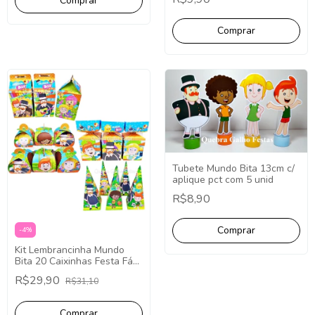
SACOLA)
Tubete Mundo Bita 13cm c/
aplique pct com 5 unid
R$8,90
-
4
%
Kit Lembrancinha Mundo
Bita 20 Caixinhas Festa Fácil
Decoração
R$29,90
R$31,10