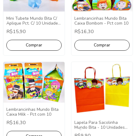
Lembrancinhas Mundo Bita
Mini Tubete Mundo Bita C/
Caixa Bombom - Pct com 10
Aplique Pct. C/ 10 Unidades
- Decoração Festa
R$16,30
R$15,90
Aniversário Tubete Aplique.
Lembrancinhas Mundo Bita
Caixa Milk - Pct com 10
R$16,30
Lapela Para Sacolinha
Mundo Bita - 10 Unidades
(NÃO ACOMPANHA
R$9,90