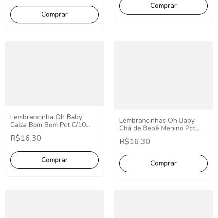
Oh Baby
Lembrancinha Oh Baby
Lembrancinhas Oh Baby
Caiza Bom Bom Pct C/10
Chá de Bebê Menino Pct
Decoração Chá de Bebê Oh
C/10 Oh Baby Lembrancinha
R$16,30
Baby Menino
R$16,30
Personalizada Oh Baby