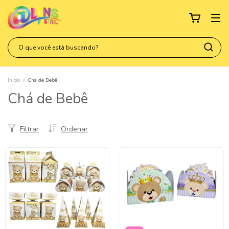
Início
/
Chá de Bebê
Chá de Bebê
Filtrar
Ordenar