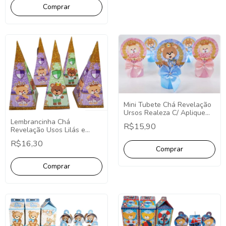
Mini Tubete Chá Revelação
Ursos Realeza C/ Aplique
Pct. C/ 10 Unidades -
Lembrancinha Chá
R$15,90
Decoração Festa
Revelação Usos Lilás e
Aniversário Tubete Aplique
Verde Caixa Cone - Pct com
R$16,30
10 Unidades.