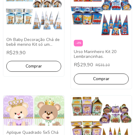
Oh Baby Decoração Chá de
-
4
%
bebê menino Kit só um
Bolinha 20 Itens Oh Baby
Urso Marinheiro Kit 20
R$29,90
Menino
Lembrancinhas.
R$29,90
R$31,10
Aplique Quadrado 5x5 Chá