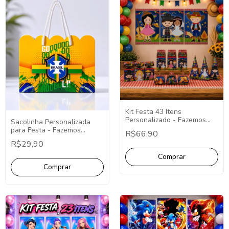
Kit Festa 43 Itens
Personalizado - Fazemos
Sacolinha Personalizada
Qualquer Tema - Decoração
para Festa - Fazemos
R$66,90
Personalizada
Qualquer Tema -
R$29,90
Lembrancinhas
Personalizada.