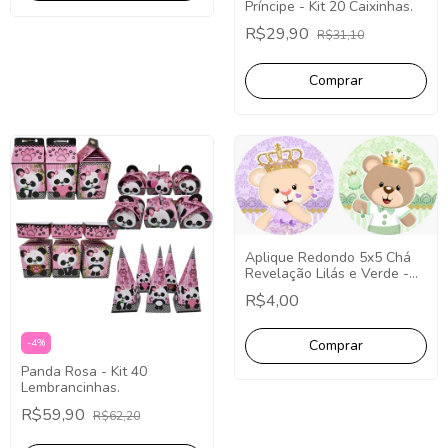
Príncipe - Kit 20 Caixinhas.
R$29,90
R$31,10
Aplique Redondo 5x5 Chá
Revelação Lilás e Verde -
10 Unidades.
R$4,00
-
4
%
Panda Rosa - Kit 40
Lembrancinhas.
R$59,90
R$62,20