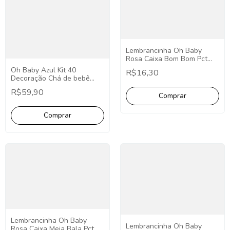
Lembrancinha Oh Baby
Rosa Caixa Bom Bom Pct
C/10 Decoração Chá de
Oh Baby Azul Kit 40
R$16,30
bebê Oh Baby Menina
Decoração Chá de bebê
Menino Oh Baby
R$59,90
Lembrancinha Festa Oh
Baby 40 Itens;
Lembrancinha Oh Baby
Lembrancinha Oh Baby
Rosa Caixa Meia Bala Pct.