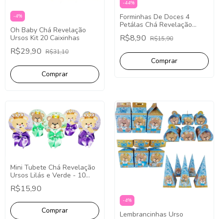
-
44
%
Forminhas De Doces 4
-
4
%
Petálas Chá Revelação
Oh Baby Chá Revelação
Ursos Verde e Lilás - 40
R$8,90
Ursos Kit 20 Caixinhas
R$15,90
Unidades.
R$29,90
R$31,10
Mini Tubete Chá Revelação
Ursos Lilás e Verde - 10
Unidades.
R$15,90
-
4
%
Lembrancinhas Urso