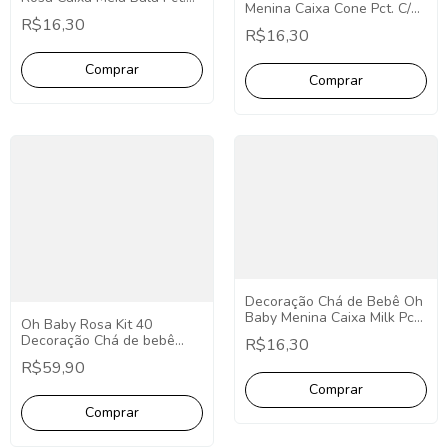
Menina Caixa Cone Pct. C/10
C/10 Unidades
R$16,30
Unidades Chá de Bebê Oh
Lembrancinha Oh Baby
R$16,30
Baby Rosa Decoração.
Menina Decoração Chá de
Bebê
Decoração Chá de Bebê Oh
Baby Menina Caixa Milk Pct.
Oh Baby Rosa Kit 40
C/10 Unidades
Decoração Chá de bebê
R$16,30
Lembrancinhas Oh Baby
Menina Oh Baby Rosa
Rosa
R$59,90
Lembrancinha Festa Oh
Baby 40 Itens;