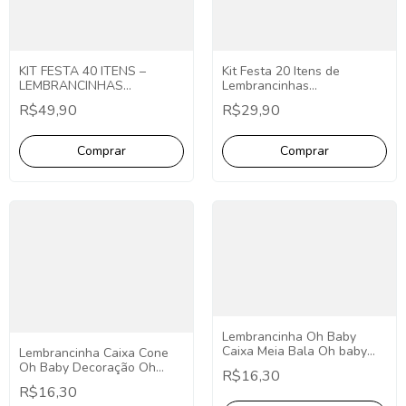
KIT FESTA 40 ITENS –
Kit Festa 20 Itens de
LEMBRANCINHAS
Lembrancinhas
PERSONALIZADAS
Personalizadas em Todos os
R$49,90
R$29,90
Temas
Lembrancinha Oh Baby
Caixa Meia Bala Oh baby
Lembrancinha Caixa Cone
Pct C/10 Chá de Bebê
Oh Baby Decoração Oh
R$16,30
Menino Decoração Oh Baby
Baby Azul Pct C/10
R$16,30
Lembrancinha Chá de Bebê