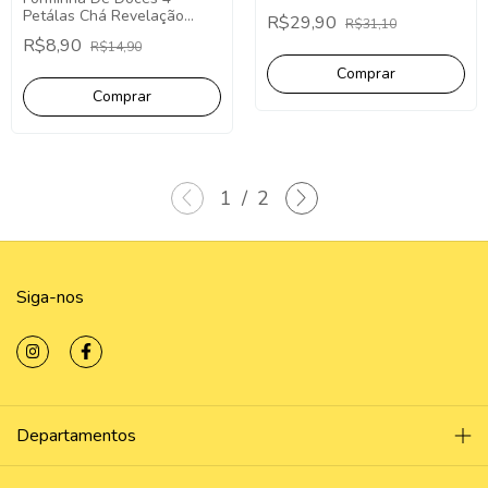
Petálas Chá Revelação
R$29,90
R$31,10
Ursos Realeza - 40
R$8,90
R$14,90
Unidades.
1
/
2
Siga-nos
Departamentos