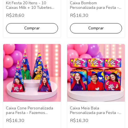
Kit Festa 20 Itens - 10
Caixa Bombom
Caixas Milk + 10 Tubetes
Personalizada para Festa -
Personalizados -
Fazemos Qualquer Tema -
R$28,60
R$16,30
Lembrancinha Temática
Lembrancinha
Personalizada.
Caixa Cone Personalizada
Caixa Meia Bala
para Festa - Fazemos
Personalizada para Festa -
Qualquer Tema -
Fazemos Qualquer Tema -
R$16,30
R$16,30
Lembrancinha
Lembrancinha
Personalizada.
Personalizada.