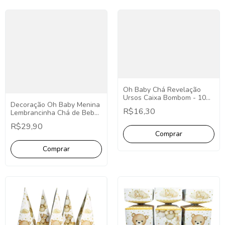
Oh Baby Chá Revelação
Ursos Caixa Bombom - 10
Decoração Oh Baby Menina
Unidades
R$16,30
Lembrancinha Chá de Bebê
Menina Kit 20 Deoração Kit
R$29,90
só um bolinho Oh baby