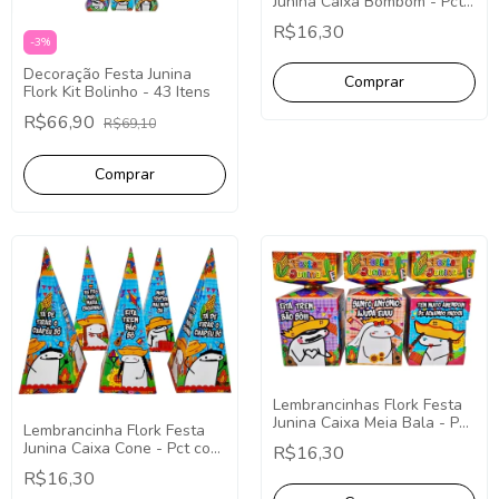
Junina Caixa Bombom - Pct
com 10
R$16,30
-
3
%
Decoração Festa Junina
Flork Kit Bolinho - 43 Itens
R$66,90
R$69,10
Lembrancinhas Flork Festa
Junina Caixa Meia Bala - Pct
Lembrancinha Flork Festa
com 10
Junina Caixa Cone - Pct com
R$16,30
10
R$16,30