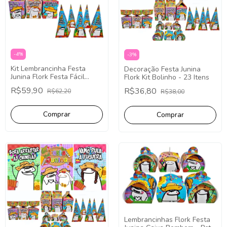
-
4
%
-
3
%
Kit Lembrancinha Festa
Decoração Festa Junina
Junina Flork Festa Fácil
Flork Kit Bolinho - 23 Itens
Papelaria 40 Caixinhas
R$59,90
R$36,80
R$62,20
R$38,00
Lembrancinhas Flork Festa