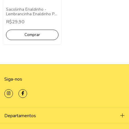
Sacolinha Enaldinho -
Lembrancinha Enaldinho Pct
10 Unidades Sacolinha
R$29,90
Enaldinho Sacolinha
Siga-nos
Departamentos