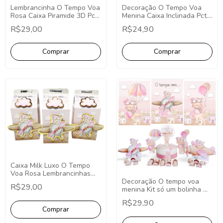
Lembrancinha O Tempo Voa
Decoração O Tempo Voa
Rosa Caixa Piramide 3D Pct.
Menina Caixa Inclinada Pct.
C/10 Unid Decoração Fundo
C/10 Unidades
R$29,00
R$24,90
do Mar Luxo 3D Cone
Lembrancinha Luxo 3D O
tempo voa
Caixa Milk Luxo O Tempo
Voa Rosa Lembrancinhas
Luxuosas 3D Personalizada
Decoração O tempo voa
R$29,00
PCT C/10 Unid, O Tempo
menina Kit só um bolinha O
Voa
tempo voa rosa Chá de
R$29,90
bebê O tempo voa menina