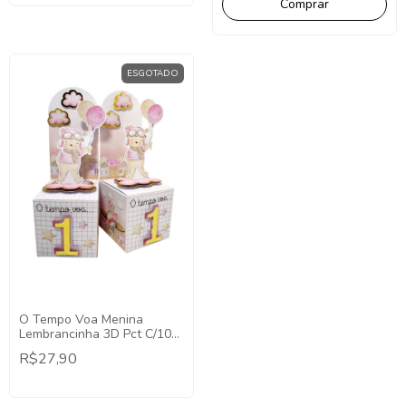
ESGOTADO
O Tempo Voa Menina
Lembrancinha 3D Pct C/10
Caixa Cenário O Tempo Voa
R$27,90
Lembrancinha Luxo O tempo
voa