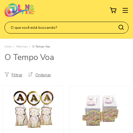
Início
/
Meninas
/
O Tempo Voa
O Tempo Voa
Filtrar
Ordenar