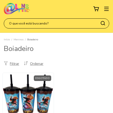
Início
/
Meninos
/
Boiadeiro
Boiadeiro
Filtrar
Ordenar
ESGOTADO