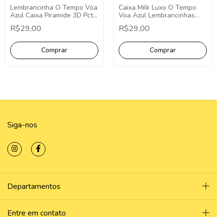
Lembrancinha O Tempo Voa
Caixa Milk Luxo O Tempo
Azul Caixa Piramide 3D Pct.
Voa Azul Lembrancinhas
C/10 Unid Decoração Fundo
Luxuosas 3D Personalizada
R$29,00
R$29,00
do Mar Luxo 3D Cone
PCT C/10 Unid, O Tempo
Voa
Siga-nos
Departamentos
Entre em contato