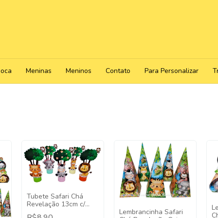
poca
Meninas
Meninos
Contato
Para Personalizar
T
Tubete Safari Chá
Revelação 13cm c/
L
Lembrancinha Safari
aplique pct com 5 unid
C
R$8,90