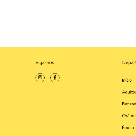
Siga-nos
Depar
Início
Adulto
Batiza
Chá de
Época