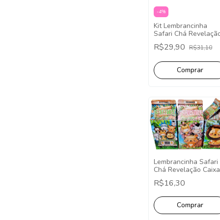
-
4
%
Kit Lembrancinha
Safari Chá Revelaçã
20 Caixinhas Festa
R$29,90
R$31,10
Fácil Decoração
Lembrancinha Safari
Chá Revelação Caixa
Milk - Pct com 10
R$16,30