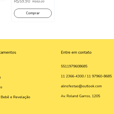
R$59,90
R$62,20
Caixinhas
tamentos
Entre em contato
5511979608685
11 2366-4300 / 11 97960-8685
s
alinsfestas@outlook.com
do
Av. Roland Garros, 1205
 Bebê e Revelação