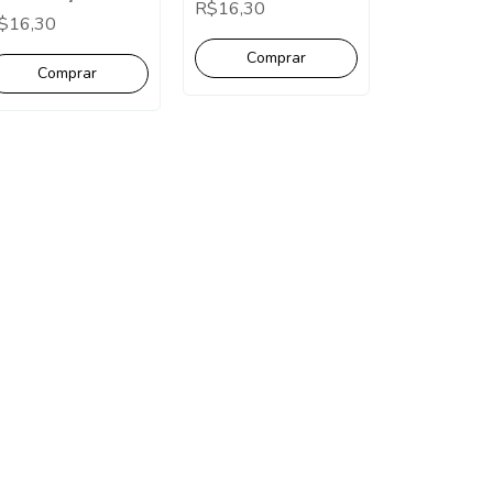
R$16,30
ombom - Pct com 10
$16,30