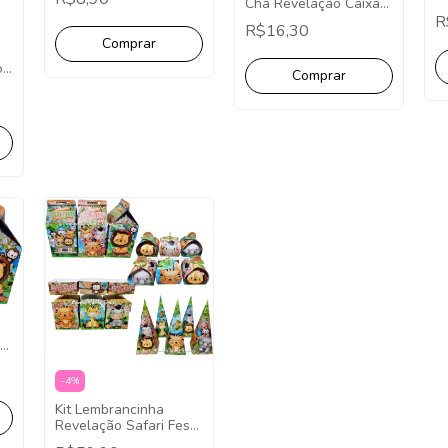
Chá Revelação Caixa
B
Cone - Pct com 10
R
R$16,30
o
-
4
%
Kit Lembrancinha
Revelação Safari Festa
Facil Papelaria 40