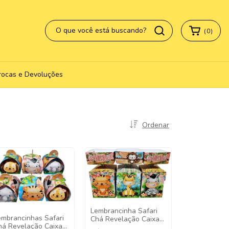
(
0
)
rocas e Devoluções
Ordenar
Lembrancinha Safari
embrancinhas Safari
Chá Revelação Caixa
há Revelação Caixa
Meia Bala - Pct com 10