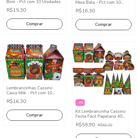
Bom - Pct com 10 Unidades.
Meia Bala - Pct com 10
Unidades.
R$15,30
R$16,30
Lembrancinhas Cassino
Caixa Milk - Pct com 10
unidades.
R$16,30
-
4
%
Kit Lembrancinha Cassino
Festa Fácil Papelaria 40
Caixinhas.
R$59,90
R$62,20