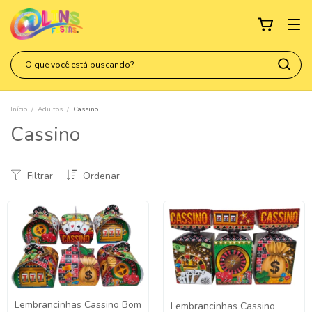
Início
/
Adultos
/
Cassino
Cassino
Filtrar
Ordenar
Lembrancinhas Cassino Bom
Lembrancinhas Cassino