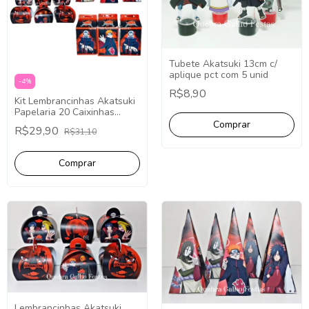
Tubete Akatsuki 13cm c/
aplique pct com 5 unid
-
4
%
R$8,90
Kit Lembrancinhas Akatsuki
Papelaria 20 Caixinhas
Festa Fácil Decoração.
R$29,90
R$31,10
Lembrancinhas Akatsuki