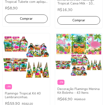
Tropical Tubete com aplique
Tropical Caixa Milk - 10
13cm - 5 unidades
Unidades.
R$8,90
R$16,30
-
3
%
-
4
%
Decoração Flamingo Menina
Kit Bolinho - 43 Itens
Flamingo Tropical Kit 40
Lembrancinhas.
R$66,90
R$69,10
R$59,90
R$62,20