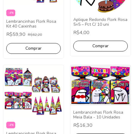
-
4
%
Aplique Redondo Flork Rosa
Lembrancinhas Flork Rosa
5×5 – Pct C/ 10 uni
Kit 40 Caixinhas
R$4,00
R$59,90
R$62,20
Lembrancinhas Flork Rosa
Meia Bala - 10 Unidades
R$16,30
-
4
%
Lembrancinhas Flork Rosa