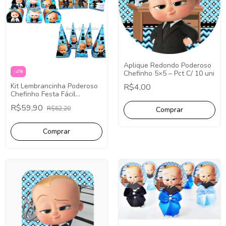
Aplique Redondo Poderoso
-
4
%
Chefinho 5×5 – Pct C/ 10 uni
Kit Lembrancinha Poderoso
R$4,00
Chefinho Festa Fácil
Papelaria 40 Caixinhas
R$59,90
R$62,20