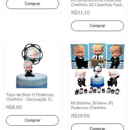
Kit Lembrancinha Poderoso
Chefinho 20 Caixinhas Festa
Fácil Decoração
R$31,10
Topo de Bolo O Poderoso
Chefinho - Decoração O
Kit Bolinho 26 Itens (P)
Poderoso Chefinho Topo de
R$8,90
Poderoso Chefinho
Bolo Redondo
R$29,90