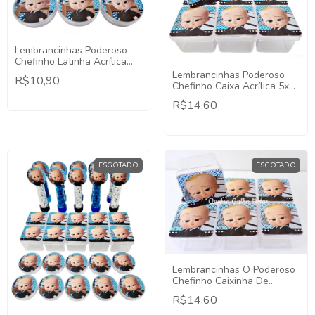
Lembrancinhas Poderoso
Chefinho Latinha Acrílica
5x5 - 10 Unidades
Lembrancinhas Poderoso
R$10,90
Chefinho Caixa Acrílica 5x5
- 10 Unidades
R$14,60
ESGOTADO
ESGOTADO
Lembrancinhas O Poderoso
Chefinho Caixinha De
Acrílico 5x5 - Decoração
R$14,60
Festa Lembrancinha
Temática.