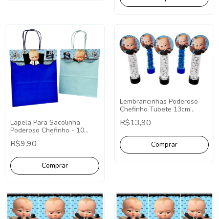
Lembrancinhas Poderoso
Chefinho Tubete 13cm
Aplique Redondo - 10
R$13,90
Lapela Para Sacolinha
Unidades
Poderoso Chefinho - 10
Unidades (NÃO
R$9,90
ACOMPANHA SACOLA)