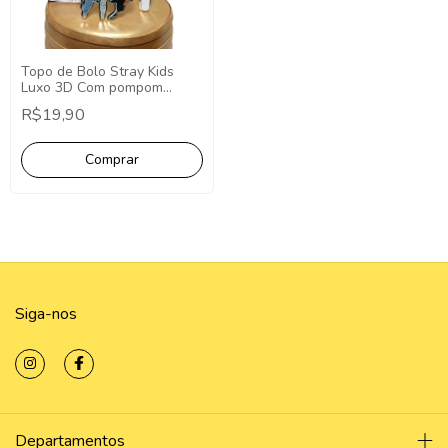
Topo de Bolo Stray Kids
Luxo 3D Com pompom
minimalista - Topper Cake
R$19,90
Stray Kids
Siga-nos
Departamentos