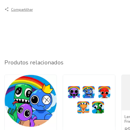
Compartilhar
Produtos relacionados
Le
Fri
Ap
R$