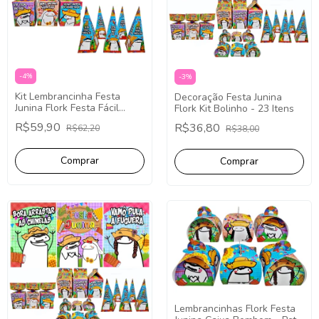
-
4
%
-
3
%
Kit Lembrancinha Festa
Decoração Festa Junina
Junina Flork Festa Fácil
Flork Kit Bolinho - 23 Itens
Papelaria 40 Caixinhas
R$59,90
R$36,80
R$62,20
R$38,00
Lembrancinhas Flork Festa