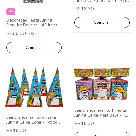
Junina Caixa Bombom - Pct
com 10
R$16,30
-
3
%
Decoração Festa Junina
Flork Kit Bolinho - 43 Itens
R$66,90
R$69,10
Lembrancinhas Flork Festa
Junina Caixa Meia Bala - Pct
Lembrancinha Flork Festa
com 10
Junina Caixa Cone - Pct com
R$16,30
10
R$16,30