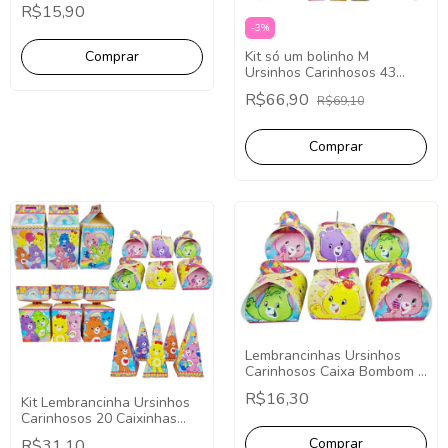
com aplique - 10 Unidades.
R$15,90
-
3
%
Kit só um bolinho M
Ursinhos Carinhosos 43
Itens - Lembrancinha Festa
R$66,90
R$69,10
Decoração.
Lembrancinhas Ursinhos
Carinhosos Caixa Bombom -
Pct com 10
R$16,30
Kit Lembrancinha Ursinhos
Carinhosos 20 Caixinhas
Festa Fácil Decoração
R$31,10