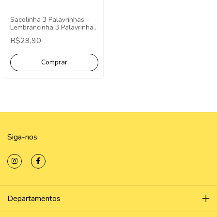
Sacolinha 3 Palavrinhas -
Lembrancinha 3 Palavrinhas
Pct 10 Unidades Sacolinha
R$29,90
3 Palavrinhas
Siga-nos
Departamentos