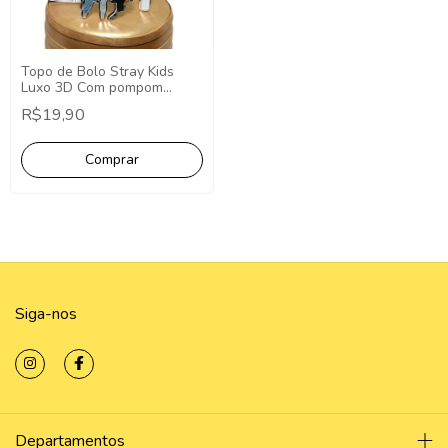
Topo de Bolo Stray Kids
Luxo 3D Com pompom
minimalista - Topper Cake
R$19,90
Stray Kids
Siga-nos
Departamentos