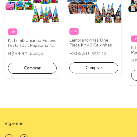
-
4
%
-
4
%
-
4
Lembrancinhas One
Kit Lembrancinha Pocoyo
Piece Kit 40 Caixinhas
Festa Fácil Papelaria 40
Ki
Caixinhas
Po
R$59,90
R$59,90
R$62,20
R$62,20
Fes
R
Ca
Siga-nos