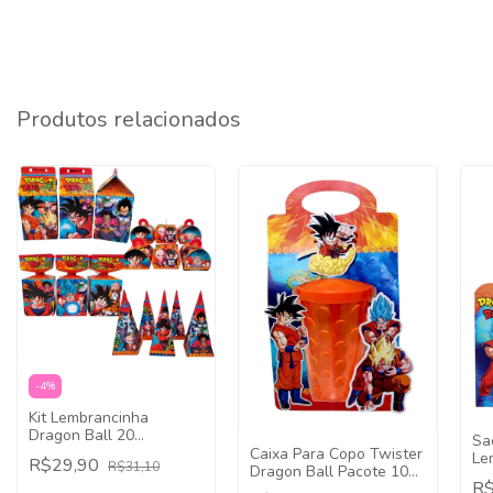
Produtos relacionados
-
4
%
Kit Lembrancinha
Dragon Ball 20
Sa
Caixinhas Festa Fácil
Caixa Para Copo Twister
Le
R$29,90
R$31,10
Decoração
Dragon Ball Pacote 10
Ba
R$
Unidades Lembrancinha