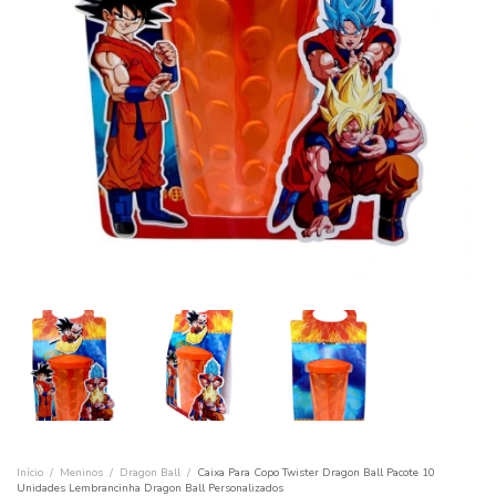
Início
/
Meninos
/
Dragon Ball
/
Caixa Para Copo Twister Dragon Ball Pacote 10
Unidades Lembrancinha Dragon Ball Personalizados