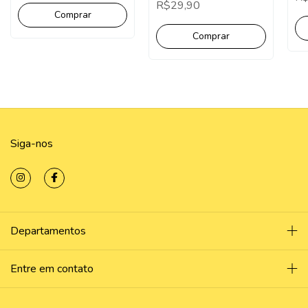
Sa
R$29,90
Gradon Ball
Personalizados
Siga-nos
Departamentos
Entre em contato